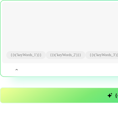
{{t('keyWords_1')}}
{{t('keyWords_2')}}
{{t('keyWords_3')
{