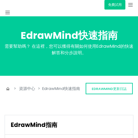
免費試用
產品簡介
EdrawMind快速指南
資源
心智圖
需要幫助嗎？ 在這裡，您可以獲得有關如何使用EdrawMind的快速
解答和分步說明。
價格
>
資源中心
>
EdrawMind快速指南
EDRAWMIND更新日誌
EdrawMind指南