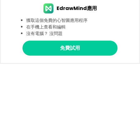
EdrawMind應用
獲取這個免費的心智圖應用程序
在手機上查看和編輯
沒有電腦？ 沒問題
免費試用
關於EdrawMind
知識
主頁
價格
How-tos & Tips
心智圖
產品簡介
概念圖
如何繪製心智圖：可視化您的想法
關注我們
功能
腦力激盪
如何用Word繪製概念圖
桌面版
知識管理
如何編輯和儲存心智圖為Evernote
語言
支援中心
遠程辦公
6種流行的腦力激盪法，可以有效的讓小組成員活躍起來
資源中心
EdrawMind VS MindManager
8個有效知識管理策略的技巧