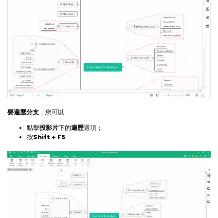
要遍歷分支
，您可以
點擊
投影片
下的
遍歷
選項；
按
Shift + F5