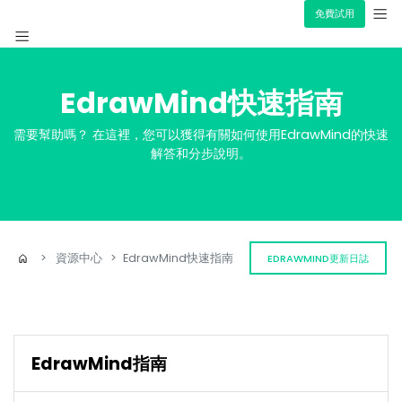
免費試用
產品簡介
EdrawMind快速指南
資源
心智圖
需要幫助嗎？ 在這裡，您可以獲得有關如何使用EdrawMind的快速
解答和分步說明。
價格
>
資源中心
>
EdrawMind快速指南
EDRAWMIND更新日誌
EdrawMind指南