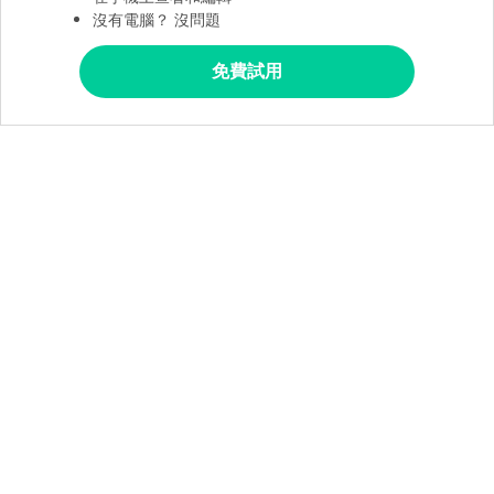
沒有電腦？ 沒問題
免費試用
關於EdrawMind
知識
主頁
價格
How-tos & Tips
心智圖
產品簡介
概念圖
如何繪製心智圖：可視化您的想法
關注我們
功能
腦力激盪
如何用Word繪製概念圖
桌面版
知識管理
如何編輯和儲存心智圖為Evernote
語言
支援中心
遠程辦公
6種流行的腦力激盪法，可以有效的讓小組成員活躍起來
資源中心
EdrawMind VS MindManager
8個有效知識管理策略的技巧
心智圖軟體
使用心智圖工具進行PESTLE分析
通用條款和條例
隱私權聲明
Cookies政策
軟體許可協議
退款政策
有效管理遠程團隊的8條建議
Copyright © 2022 Edrawsoft. All rights reserved.