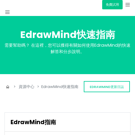
免費試用
產品簡介
EdrawMind快速指南
資源
心智圖
需要幫助嗎？ 在這裡，您可以獲得有關如何使用EdrawMind的快速
解答和分步說明。
價格
>
資源中心
>
EdrawMind快速指南
EDRAWMIND更新日誌
EdrawMind指南