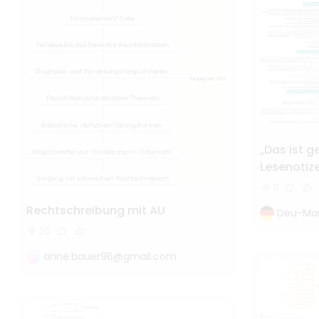
„Das ist 
Lesenotiz
11
Rechtschreibung mit AU
Deu-Mar
25
anne.bauer96@gmail.com