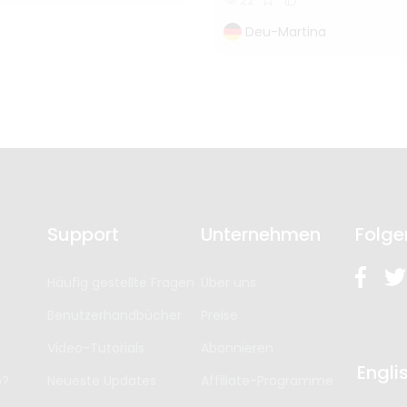
Deu-Martina
Support
Unternehmen
Folge
Häufig gestellte Fragen
Über uns
Benutzerhandbücher
Preise
Video-Tutorials
Abonnieren
Engli
p?
Neueste Updates
Affiliate-Programme