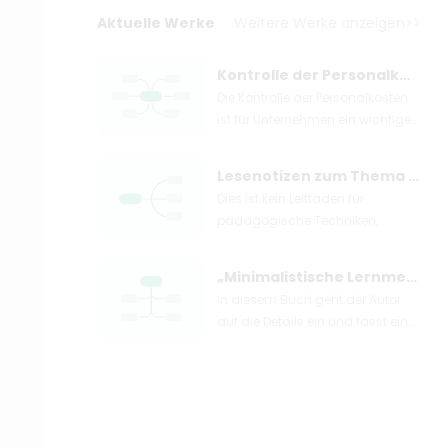
Aktuelle Werke
Weitere Werke anzeigen>>
Kontrolle der Personalkosten
Die Kontrolle der Personalkosten
ist für Unternehmen ein wichtiges
Mittel zur Maximierung des
wirtschaftlichen Nutzens.
Lesenotizen zum Thema „Das Gefühl der Bildung“.
Unternehmen müssen ihre
Dies ist kein Leitfaden für
zentrale Wettbewerbsfähigkeit
pädagogische Techniken,
kontinuierlich verbessern, um
sondern eine Reise, um die
Herausforderungen bewältigen
Stimmung für Bildung zu finden.
zu können.
„Minimalistische Lernmethode“ Lesenotizen
Lieber Leser, in diesem Buch
In diesem Buch geht der Autor
können Sie in jeder
auf die Details ein und fasst eine
pädagogischen Geschichte
Reihe von Lernmethoden
sehen, wie ein echter Pädagoge
zusammen, die für die meisten
sein sollte – einfühlsam und
Menschen zum Erlernen von
witzig, wissend, was für Kinder
Wissen und Fähigkeiten geeignet
angemessen und
sind. Nach Meinung des Autors
unangemessen ist und wissen,