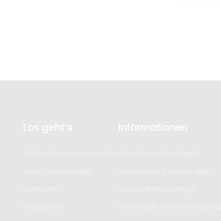
Los geht‘s
Informationen
Online-Version verwenden
Was ist eine Mindmap?
Jetzt herunterladen
Was ist eine Concept-Map?
Funktionen
Was ist Brainstorming?
Produkttour
Wie erstelle ich eine Mindma