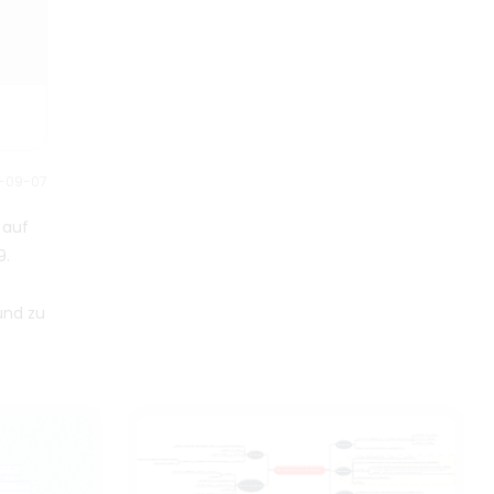
kann jedes Lernen in drei Phasen
was man sagen soll, was nicht
unterteilt werden: präzise
gesagt werden sollte, achten Sie
Eingabe, tiefe Verdauung und
darauf auf die Einzigartigkeit des
mehrfache Ausgabe. Das erste
Kindes achten, auf die
ist die Eingabe von Wissen, was
individuelle Lebenswelt des
bedeutet, dass man zunächst
Kindes achten und wissen, wie
neues Wissen aufnimmt, dann
man das Kind „sieht“ und
das eingegebene Wissen
8-09-07
„zuhören“ kann. Nur wahre
versteht und schließlich das
Pädagogen können die Herzen
gelernte Wissen nutzt. Ich hoffe,
 auf
der Kinder verstehen, den Ton der
dass dieses Buch allen zugute
9.
Quasi-Bildung festlegen und
kommt, die beim Lernen verwirrt
Bildung und Wachstum schöner
sind oder nicht wissen, wie man
und erfüllender gestalten!
und zu
eine neue Fähigkeit erlernt!