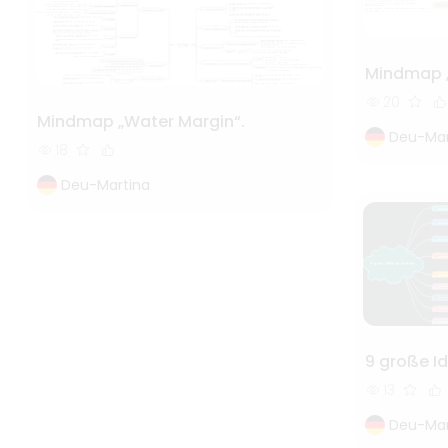
Mindmap „
20
Mindmap „Water Margin“.
Deu-Mar
18
Deu-Martina
9 große Id
13
Deu-Mar