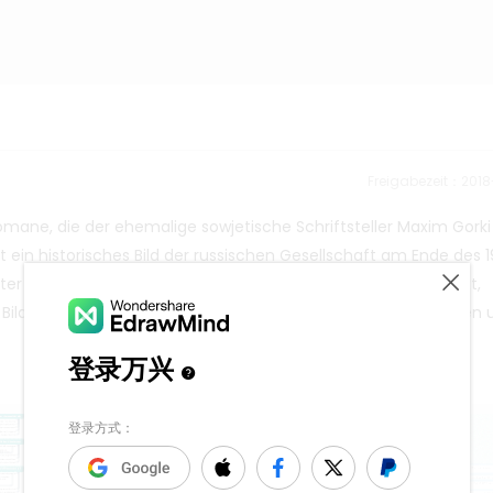
Freigabezeit：201
r Romane, die der ehemalige sowjetische Schriftsteller Maxim Gorki
t ein historisches Bild der russischen Gesellschaft am Ende des 1
unter den Aspekten Charakterbeziehungen, Entwicklungskontext,
n Bild ermöglicht es Ihnen, die Meisterwerke besser zu verstehen 