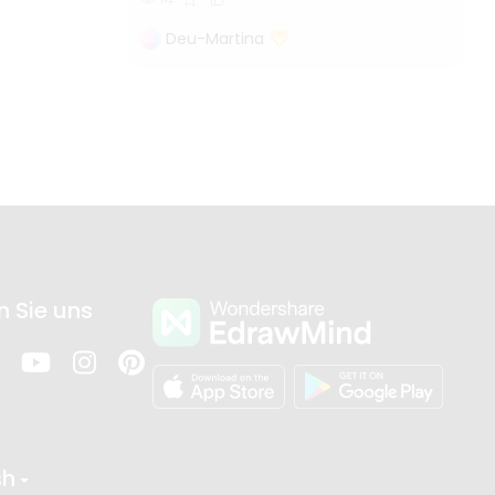
Deu-Martina
n Sie uns
sh