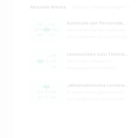
Aktuelle Werke
Weitere Werke anzeigen>>
Kontrolle der Personalkosten
Die Kontrolle der Personalkosten
ist für Unternehmen ein wichtiges
Mittel zur Maximierung des
wirtschaftlichen Nutzens.
Lesenotizen zum Thema „Das Gefühl der Bildung“.
Unternehmen müssen ihre
Dies ist kein Leitfaden für
zentrale Wettbewerbsfähigkeit
pädagogische Techniken,
kontinuierlich verbessern, um
sondern eine Reise, um die
Herausforderungen bewältigen
Stimmung für Bildung zu finden.
zu können.
„Minimalistische Lernmethode“ Lesenotizen
Lieber Leser, in diesem Buch
In diesem Buch geht der Autor
können Sie in jeder
auf die Details ein und fasst eine
pädagogischen Geschichte
Reihe von Lernmethoden
sehen, wie ein echter Pädagoge
zusammen, die für die meisten
sein sollte – einfühlsam und
Menschen zum Erlernen von
witzig, wissend, was für Kinder
Wissen und Fähigkeiten geeignet
angemessen und
sind. Nach Meinung des Autors
unangemessen ist und wissen,