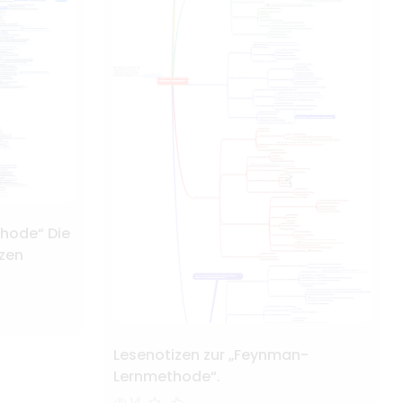
thode“ Die
zen
Lesenotizen zur „Feynman-
Lernmethode“.
14