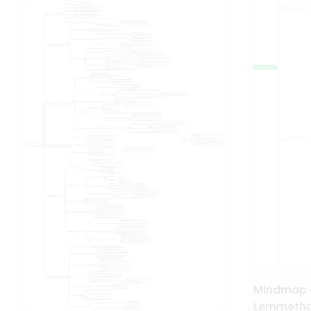
Mindmap 
Lernmeth