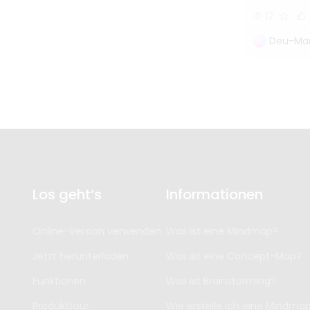
12
Deu-Mar
Los geht‘s
Informationen
Online-Version verwenden
Was ist eine Mindmap?
Jetzt herunterladen
Was ist eine Concept-Map?
Funktionen
Was ist Brainstorming?
Produkttour
Wie erstelle ich eine Mindma