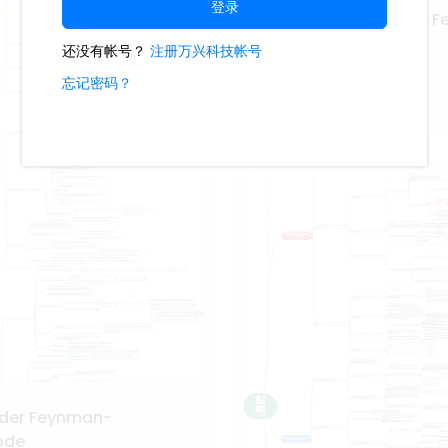
Strukturdiagramm der 
Lernmethode
17
Deu-Martina
der Feynman-
ode