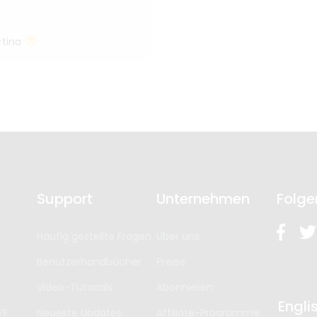
tina
Support
Unternehmen
Folge
Häufig gestellte Fragen
Über uns
Benutzerhandbücher
Preise
Video-Tutorials
Abonnieren
Engli
p?
Neueste Updates
Affiliate-Programme