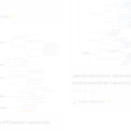
tina
„Minimalistische Lernme
umfassendsten Lesenoti
27
Deu-Martina
n effizienter Lernender