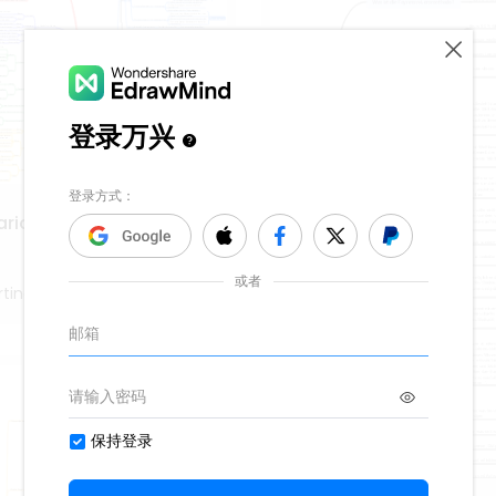
riofrage 3. Agil
tina