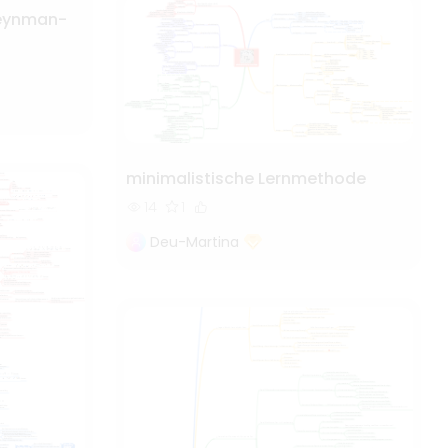
Feynman-
minimalistische Lernmethode
14
1
Deu-Martina