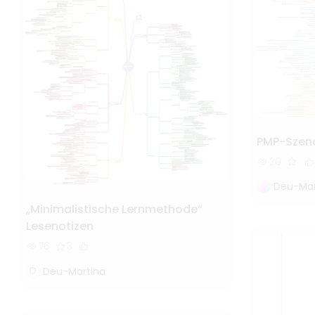
PMP-Szena
20
Deu-Mar
„Minimalistische Lernmethode“
Lesenotizen
76
3
D
Deu-Martina