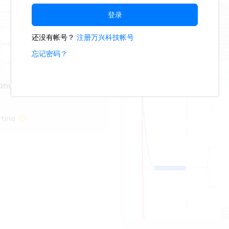
lanung
tina