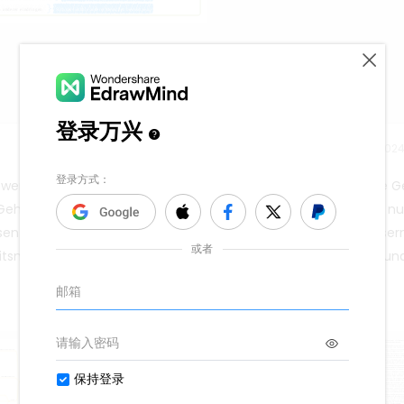
Freigabezeit：202
g, wenn Menschen mit dem Ego klarkommen. Das menschliche G
 Gehirn unterteilt. Wir sollten das rationale Gehirn zum Denken n
en Gleichzeitig sollten wir auch unser eigenes Gehirn verbessern
itsmethoden erlernen, um unsere Gedanken zu kontrollieren un