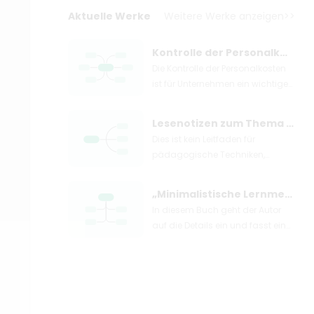
Aktuelle Werke
Weitere Werke anzeigen>>
Kontrolle der Personalkosten
Die Kontrolle der Personalkosten
ist für Unternehmen ein wichtiges
Mittel zur Maximierung des
wirtschaftlichen Nutzens.
Lesenotizen zum Thema „Das Gefühl der Bildung“.
Unternehmen müssen ihre
Dies ist kein Leitfaden für
zentrale Wettbewerbsfähigkeit
pädagogische Techniken,
kontinuierlich verbessern, um
sondern eine Reise, um die
Herausforderungen bewältigen
Stimmung für Bildung zu finden.
zu können.
„Minimalistische Lernmethode“ Lesenotizen
Lieber Leser, in diesem Buch
In diesem Buch geht der Autor
können Sie in jeder
auf die Details ein und fasst eine
pädagogischen Geschichte
Reihe von Lernmethoden
sehen, wie ein echter Pädagoge
zusammen, die für die meisten
sein sollte – einfühlsam und
Menschen zum Erlernen von
witzig, wissend, was für Kinder
Wissen und Fähigkeiten geeignet
angemessen und
sind. Nach Meinung des Autors
unangemessen ist und wissen,