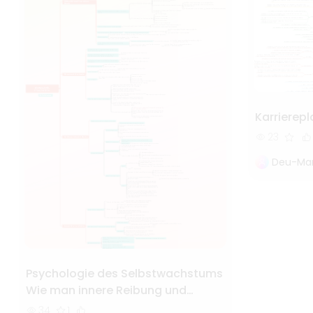
Karrierep
23
Deu-Mar
Psychologie des Selbstwachstums
Wie man innere Reibung und
Hochsensibilität beseitigt
34
1