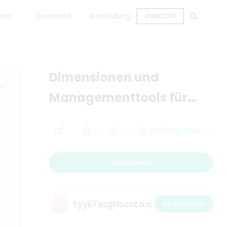
eise
Download
Anmeldung
ANMELDEN
Dimensionen und
Managementtools für
das Engineering-
Desktop herunterla
Bauprozessmanagement
Duplizieren
tyyii7sc@bccto.c
Abonnieren