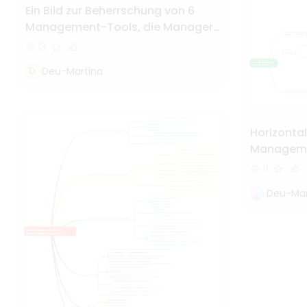
Ein Bild zur Beherrschung von 6
Management-Tools, die Manager
kennen müssen
13
D
Deu-Martina
Horizonta
Manageme
für
11
Teamkomm
Deu-Mar