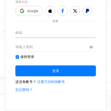
OKR
14
Deu-Martina
ektmanagement-Tools
tina