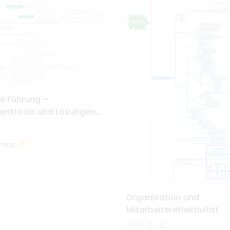
le Führung –
nttools und Lösungen
unikationsprobleme
tina
Organisation und
Mitarbeitereffektivität
18