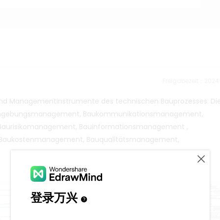
Freigabezeit：202
nd Managementinstrumente des technischen Bauprozesses. Di
umgebungsmanagement, Baukommunikationsmanagement,
Baurisikomanagement, Bauinformationsmanagement ,
 Baukostenmanagement, Bauqualitätsmanagement,