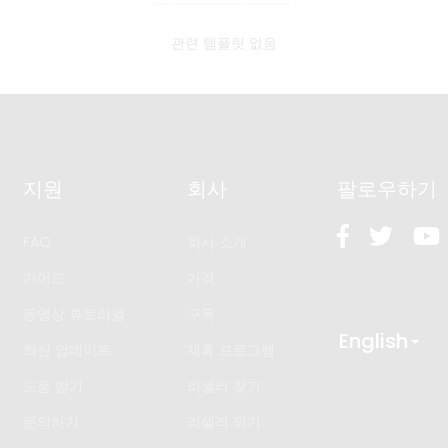
관련 템플릿 없음
지원
회사
팔로우하기
FAQ
회사 소개
가이드
가격
동영상 튜토리얼
구독
English
최신 업데이트
제휴 프로그램
도움 받기
리셀러 찾기
문의하기
리셀러 되기