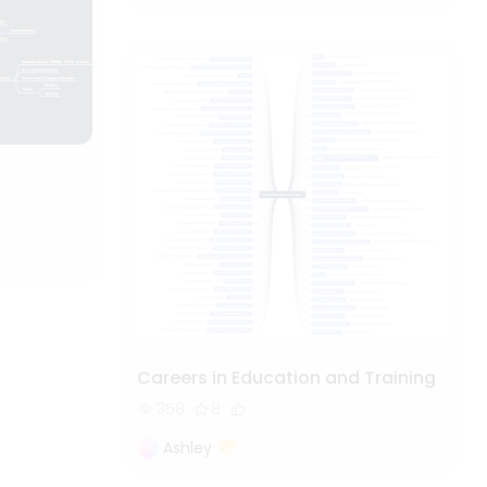
Careers in Education and Training
358
8
Ashley