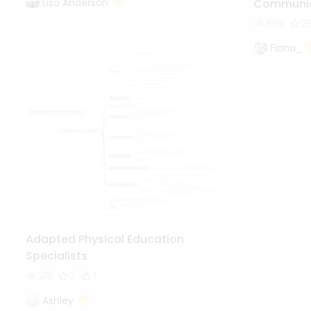
Lisa Anderson
Communic
869
2
Fiona_
Adapted Physical Education
Specialists
218
2
1
Ashley