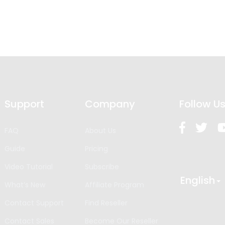
Support
Company
Follow U
FAQ
About Us
Guide
Pricing
Video Tutorial
Subscribe
English
What’s New
Affiliate Program
Contact Support
Find Reseller
Contact Sales
Become Our Reseller