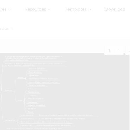
ures
Resources
Templates
Download
dad III