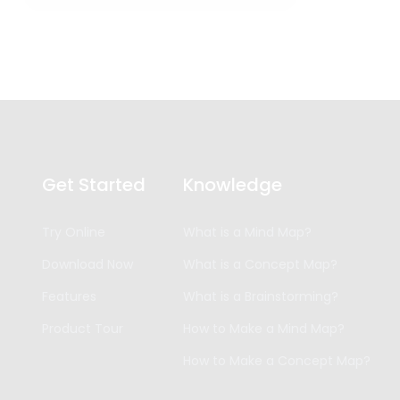
Get Started
Knowledge
Try Online
What is a Mind Map?
Download Now
What is a Concept Map?
Features
What is a Brainstorming?
Product Tour
How to Make a Mind Map?
How to Make a Concept Map?