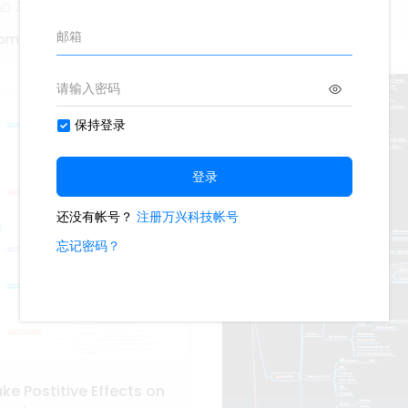
2
Oliveettom
tom
e Postitive Effects on