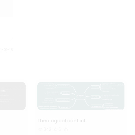
El razonamiento se basa en
juicios conocidos y deduce el
proceso de nuevos juicios a
través de reglas lógicas. El
lenguaje y la comunicación
juegan un papel clave en el
juicio y el razonamiento, no solo
1-01-18
son herramientas para expresar
ideas, sino también medios
para transmitir información y
comunicarse con el
pensamiento. El desarrollo de la
capacidad de pensar y razonar
es crucial para el crecimiento
cognitivo personal y la
capacidad de resolución de
problemas.
theological conflict
842
6