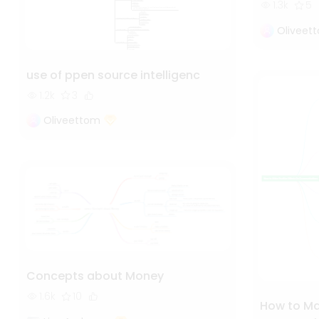
1.3k
5
Oliveet
use of ppen source intelligenc
1.2k
3
Oliveettom
Concepts about Money
1.6k
10
How to Mak