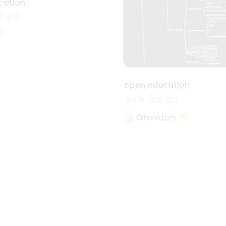
ation
8
6
open education
1.3k
12
1
Oliveettom