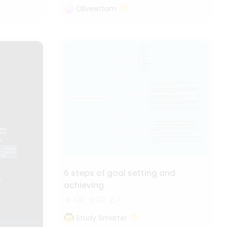
Oliveettom
6 steps of goal setting and
achieving
1.2k
20
1
Study Smarter