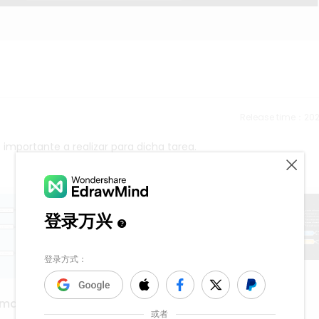
Release time：202
 importante a realizar para dicha tarea.
sexua assault
 map
1.1k
5