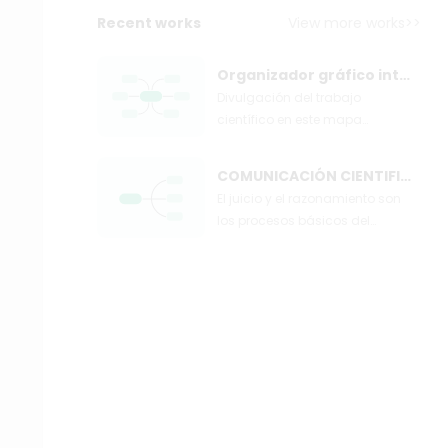
Recent works
View more works>>
Organizador gráfico integrador de la unidad III
Divulgación del trabajo
científico en este mapa
conocera lo importante a
realizar para dicha tarea.
COMUNICACIÓN CIENTIFICA
El juicio y el razonamiento son
los procesos básicos del
pensamiento humano, que
involucran tres elementos
centrales: concepto, juicio y
razonamiento. El concepto es el
punto de partida del
pensamiento, la abstracción y
resumen de las características
esenciales de las cosas. El juicio
es la conclusión de si hay algún
atributo o relación en las cosas.