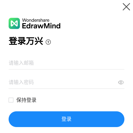
Gallery
Wondershare EdrawMind
Features
MindMap Gallery
Demo ร้านซ่อมแอร์
Resources
Templates
Download
Pricing
Enterprise
Log in
SIGN UP