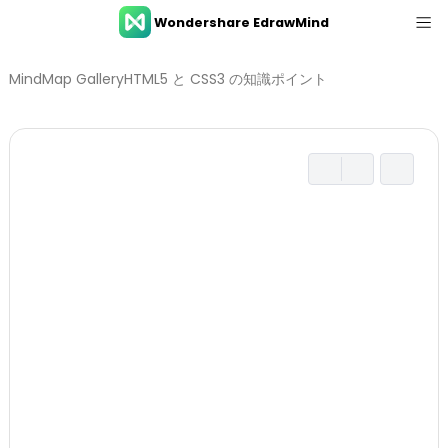
Wondershare EdrawMind
Product Tour
MindMap Gallery
HTML5 と CSS3 の知識ポイント
Resources
Gallery
Pricing
ダウンロード
Log in
SIGN UP