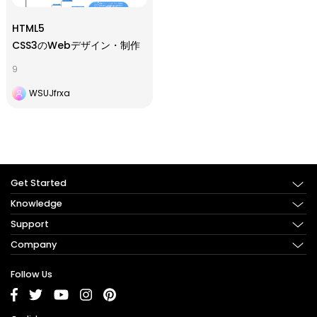
HTML5
CSS3のWebデザイン・制作
9
WSUJfrxa
Get Started
Knowledge
Try Online
Download Now
Support
What is a Mind Map?
Features
What is a Concept Map?
Company
FAQ
Product Tour
What is a Brainstorming?
Guide
About Us
Follow Us
How to Make a Mind Map?
Video Tutorial
Pricing
How to Make a Concept Map?
What’s New
Subscribe