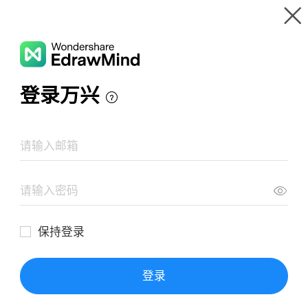
Gallery
Wondershare EdrawMind
Features
MindMap Gallery
教育にける マインドマップの活用シーン
Resources
Templates
Download
Pricing
Enterprise
Log in
SIGN UP