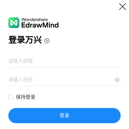
Wondershare EdrawMind
Produkttour
Mindmap-Galerie
Ökologie
Ressourcen
Galerie
Preise
Download
Anmeldung
ANMELDEN