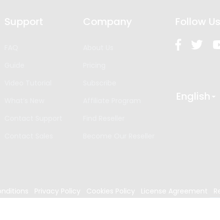
Support
Company
Follow U
FAQ
About Us
Guide
Pricing
Video Tutorial
Subscribe
English
What’s New
Affiliate Program
Contact Support
Find Reseller
Contact Sales
Become Our Reseller
nditions
Privacy Policy
Cookies Policy
License Agreement
R
024
Edrawsoft. All rights reserved.