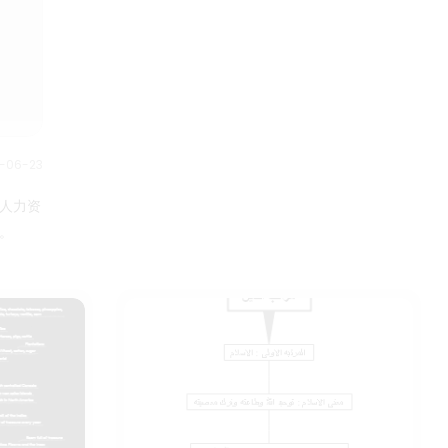
1-06-23
人力资
。