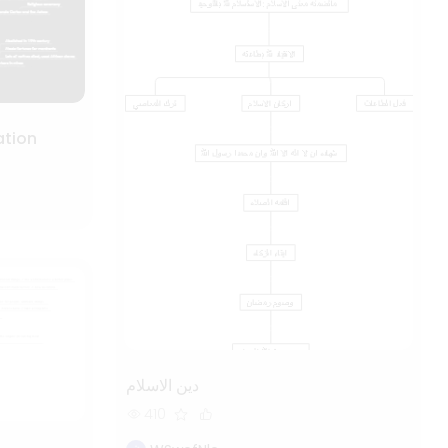
ation
دين الاسلام
410