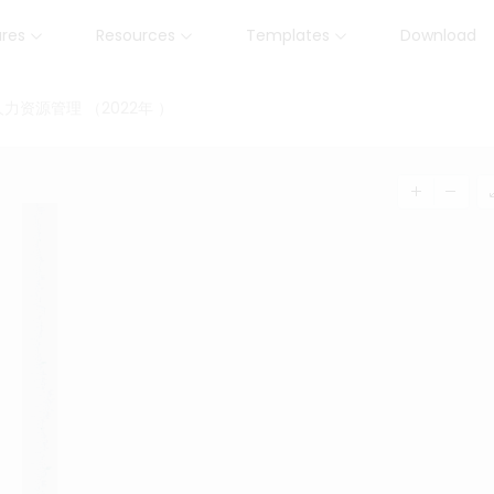
ures
Resources
Templates
Download
资源管理 （2022年 ）