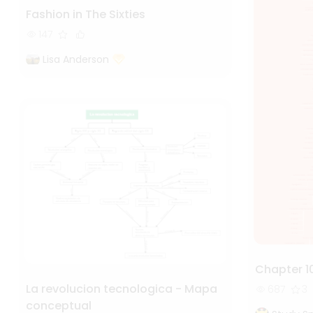
Fashion in The Sixties
147
Lisa Anderson
Chapter 1
La revolucion tecnologica - Mapa
687
3
conceptual