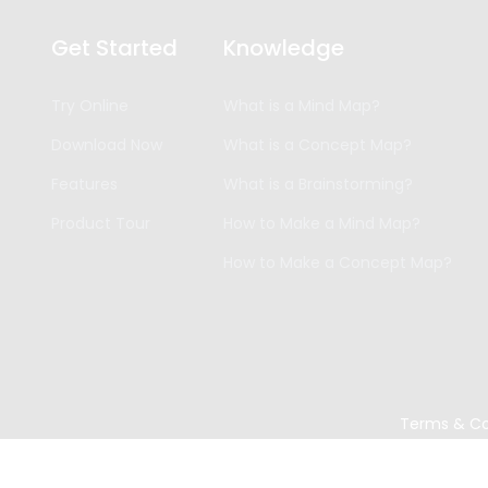
Get Started
Knowledge
Try Online
What is a Mind Map?
Download Now
What is a Concept Map?
Features
What is a Brainstorming?
Product Tour
How to Make a Mind Map?
How to Make a Concept Map?
Terms & Co
Copyright ©
2