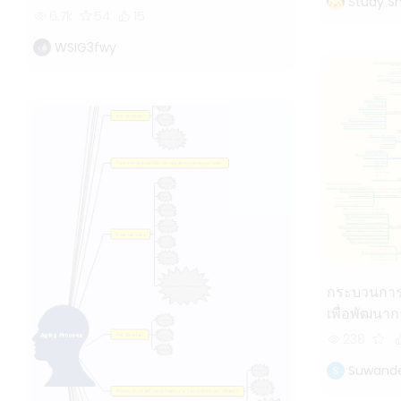
Study S
6.7k
54
15
WSIG3fwy
กระบวนการจ
เพื่อพัฒนากา
238
Suwand