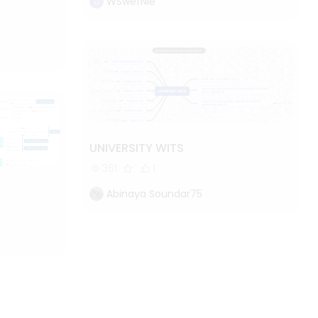
WSwefNle
UNIVERSITY WITS
361
1
Abinaya Soundar75