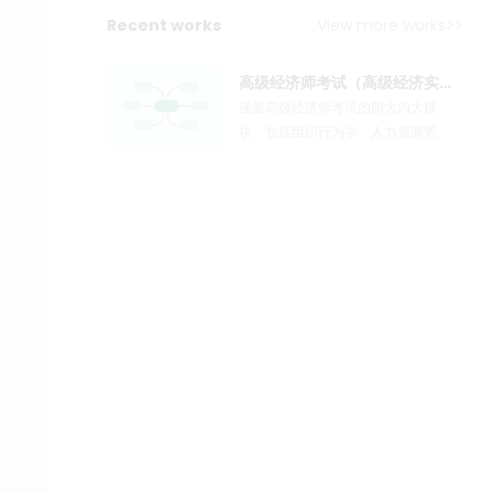
Recent works
View more works>>
高级经济师考试（高级经济实务 第二版）-人力资源管理 （2022年 ）
涵盖高级经济师考试的四大四大模
块，包括组织行为学、人力资源管
理、劳动经济学、人力资源与社会保
障制度。复习过程中应该将重点放在
人力资源管理与人力资源与社会保障
制度方面（第二部分和第四部分），
书中概念性的内容都放在了备注中，
另有图示性的内容也一起放在了备注
中。