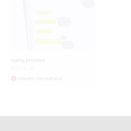
aging process
23
Fahridho Ramadhana