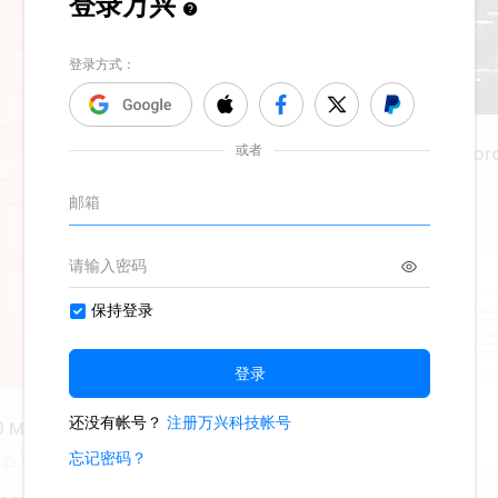
Consequences of Explor
149
Study Smarter
0 Muscle Tissue
1