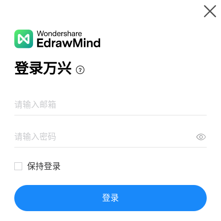
Gallery
Wondershare EdrawMind
Features
MindMap
แนวทางการพัฒนาการจัดการ ของเสียอันตรายจาก
Gallery
ห้องปฏิบัติการ
Resources
Templates
Download
Pricing
Enterprise
Log in
SIGN UP