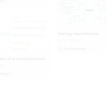
tom
biology reproduction
1.6k
13
1
Roy Mustang
nt of a virtual platform
1
tang