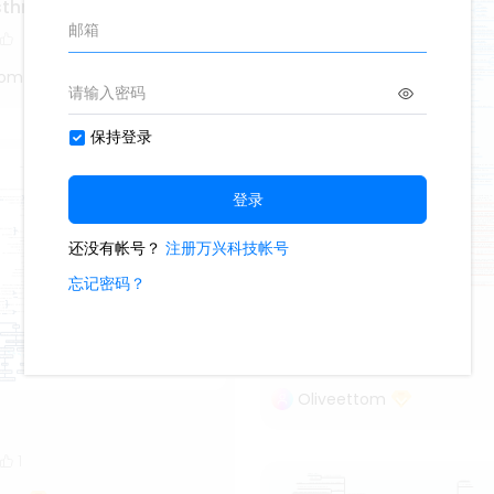
asthma
tom
denture
1000
5
2
Oliveettom
1