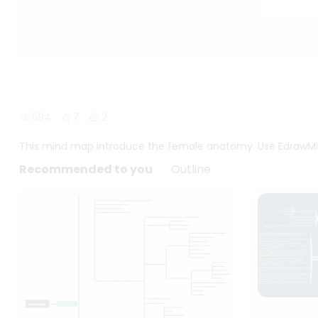
594
7
2
This mind map introduce the female anatomy. Use EdrawMin
Recommended to you
Outline