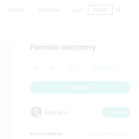
Pricing
Enterprise
Log in
SIGN UP
Female anatomy
Desktop
Duplicate
Hào Đức
Follow
Recent works
View more works>>