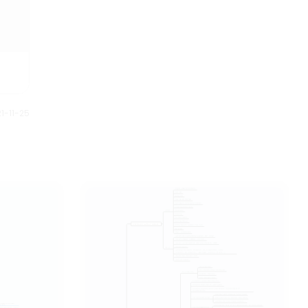
đoán và xây dựng phác đồ điều
trị.
1-11-25