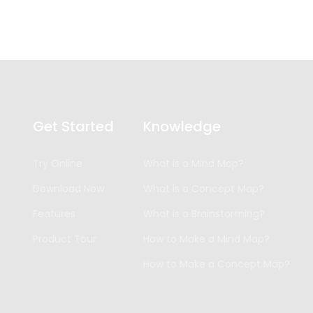
Get Started
Knowledge
Try Online
What is a Mind Map?
Download Now
What is a Concept Map?
Features
What is a Brainstorming?
Product Tour
How to Make a Mind Map?
How to Make a Concept Map?