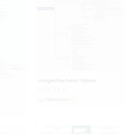
congestive heart failure
1.0k
3
Oliveettom