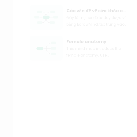
Các vấn đề về sức khỏe cộng đồng
Đây là một sơ đồ tư duy được vẽ
bằng EdrawMind, tập trung vào
các vấn đề sức khỏe cộng đồng.
Sơ đồ bao gồm nhiều khía cạnh
Female anatomy
như "Cơ vùng nạo", "Cơ đánh
This mind map introduce the
tay", "Cơ vùng chi trên" và "Cơ
female anatomy. Use
bên tay". Mỗi phần chính được
EdrawMind to easily create your
chia nhỏ thành các vấn đề cụ
own diagrams.
thể như đau nhức, rối loạn chức
năng ở các bộ phận khác nhau,
cùng với mô tả chi tiết về triệu
chứng, nguyên nhân có thể và
các lưu ý liên quan. Sơ đồ này
cung cấp một cái nhìn toàn diện
và hệ thống về các vấn đề liên
quan đến hệ cơ xương khớp
trong cộng đồng, hỗ trợ cho các
chuyên gia y tế trong việc chẩn