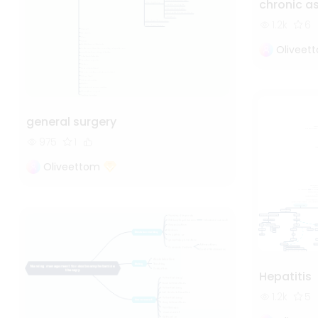
chronic 
1.2k
6
Oliveet
general surgery
975
1
Oliveettom
Hepatitis
1.2k
5