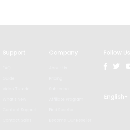
Support
Company
Follow U
FAQ
About Us
Guide
Pricing
Video Tutorial
Subscribe
English
What’s New
Affiliate Program
Contact Support
Find Reseller
Contact Sales
Become Our Reseller