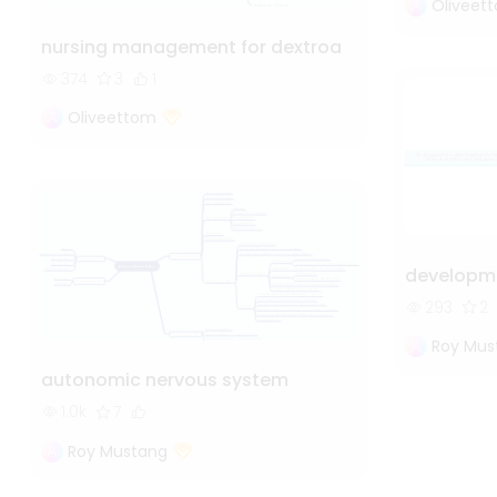
Oliveet
nursing management for dextroa
374
3
1
Oliveettom
developme
293
2
Roy Mus
autonomic nervous system
1.0k
7
Roy Mustang