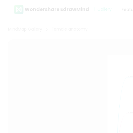
Wondershare EdrawMind
Gallery
Feat
MindMap Gallery
Female anatomy