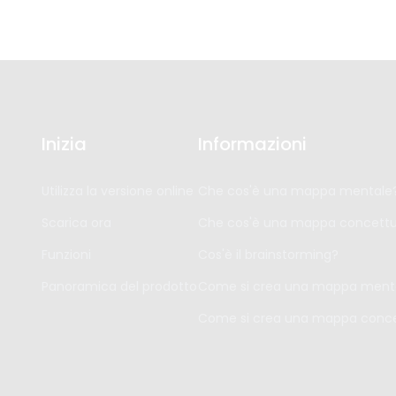
Inizia
Informazioni
Utilizza la versione online
Che cos'è una mappa mentale
Scarica ora
Che cos'è una mappa concettu
Funzioni
Cos'è il brainstorming?
Panoramica del prodotto
Come si crea una mappa ment
Come si crea una mappa conce