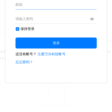
Tempo di rilascio：202
 i contenuti principali includono: modi creativi per mangiare 
t, bevande, cucina e mangiarw.