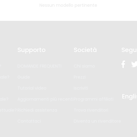
Nessun modello pertinente
Supporto
Società
Segu
?
DOMANDE FREQUENTI
Chi siamo
ale?
Guide
Prezzi
Tutorial video
Iscriviti
Engl
ale?
Aggiornamenti più recenti
Programmi affiliati
ttuale?
Richiedi assistenza
Trova rivenditori
Contattaci
Diventa un rivenditore