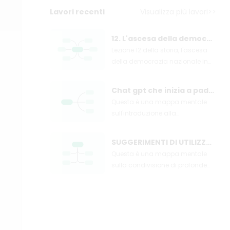
Lavori recenti
Visualizza più lavori>>
12. L'ascesa della democrazia nazionale in Asia, Africa e America Latina
Lezione 12 della storia, l'ascesa
della democrazia nazionale in
Asia, Africa e America Latina,
questa mappa del cervello ti
Chat gpt che inizia a padronanza
aiuta a familiarizzare con i punti
Questa è una mappa mentale
chiave della conoscenza e
sull'introduzione alla
rafforzare la memoria. Gli
competenza di Chat GPT.
studenti bisognosi possono
aggiungere un segnalibro.
SUGGERIMENTI DI UTILIZZO DI CHEAT
Questa è una mappa mentale
sulla condivisione di profonde
abilità di utilizzo.