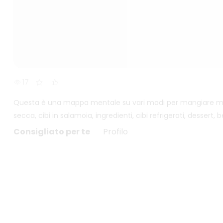
17
Questa è una mappa mentale su vari modi per mangiare mele,
secca, cibi in salamoia, ingredienti, cibi refrigerati, desser
Consigliato per te
Profilo