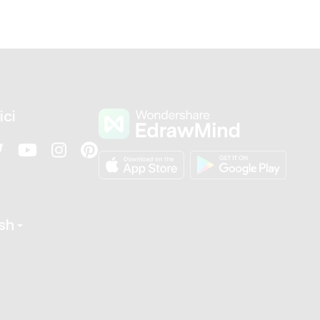
ici
ish