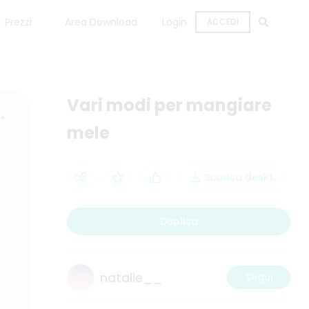
Prezzi
Area Download
Login
ACCEDI
Vari modi per mangiare
mele
Scarica desktop
Duplica
natalie__
Segui