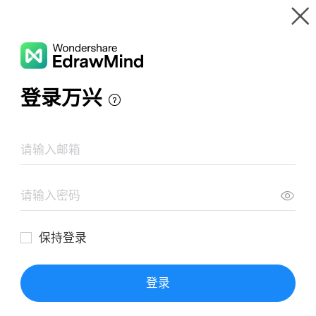
Wondershare EdrawMind
Panoramica del prodotto
Galleria mappe mentale
Varie bevande di mele
Risorse
Galleria
Prezzi
Area Download
Login
ACCEDI