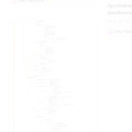
Deu-Martina
Apotheken
Medikame
14
Deu-Mar