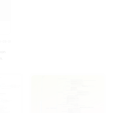
im Rahmen der begrenzten
hundert Jahren erzählt werden.
Ressourcen erreichen oder
übertreffen kann. Dieses
Diagramm bietet einen
umfassenden Überblick über die
8 Komponenten des
Projektmanagementprozesses
und kann als generische
4-03-31
Vorlage verwendet werden.
 von
n.