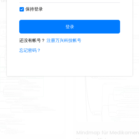
tina
Mindmap für Medikamen