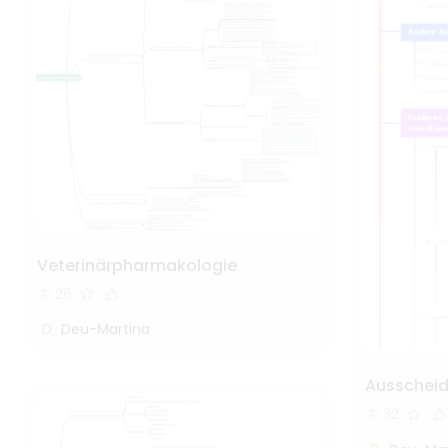
Veterinärpharmakologie
26
D
Deu-Martina
Ausschei
32