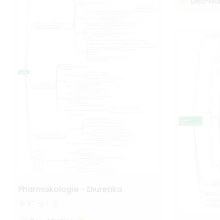
D
Deu-Mar
Pharmakologie - Diuretika
37
1