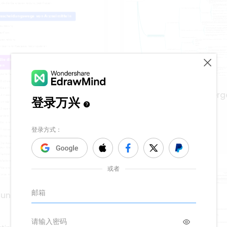
Übersicht über cholinerg
Medikamente
21
D
Deu-Martina
dung von Medikamenten