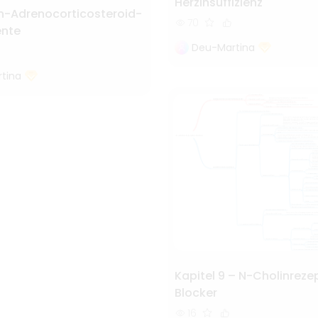
Herzinsuffizienz
-Adrenocorticosteroid-
70
nte
Deu-Martina
tina
Kapitel 9 – N-Cholinreze
Blocker
16