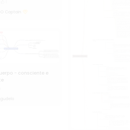
1
 O Captain
uerpo - consciente e
te
Agudelo