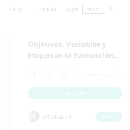
Pricing
Enterprise
Log in
SIGN UP
Objetivos, Variables y
Etapas en la Evaluación
Neuropsicológica
Desktop
Duplicate
WSwHzbeU
Follow