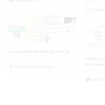
Lisa Anderson
882
2
Captain
LA FILOSOFÍA GENERAL DE PLATÓN
312
2
mente y c
inconcien
Jorge Romero Sevillano
215
Ivanna 