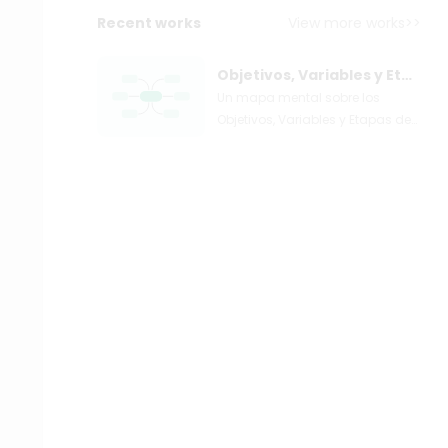
Recent works
View more works>>
Objetivos, Variables y Etapas en la Evaluación Neuropsicológica
Un mapa mental sobre los
Objetivos, Variables y Etapas de
la Evaluación Neuropsicológica
Creado por Mariana Gil Cortes,
Laura Juliana Prieto Martinez