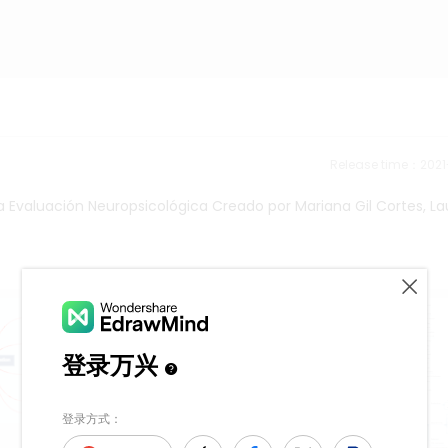
Release time：202
a Evaluación Neuropsicológica Creado por Mariana Gil Cortes, La