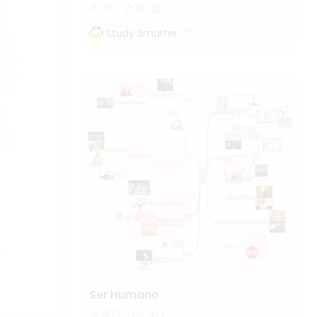
757
10
Study Smarter
Ser Humano
300
3
1