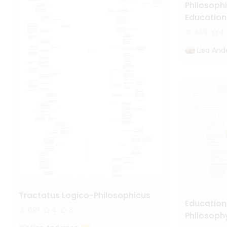
Philosophi
Education
436
4
Lisa And
Tractatus Logico-Philosophicus
Education
691
4
3
Philosoph