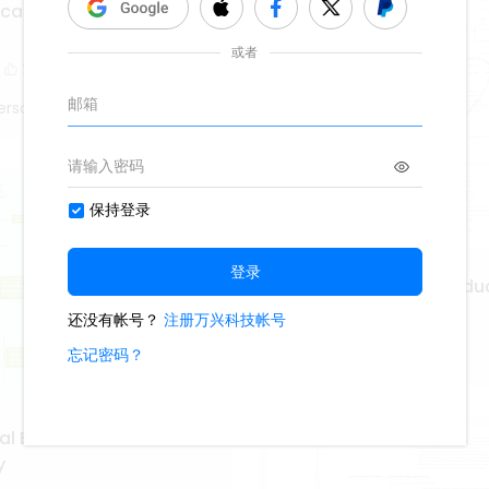
cal Perspectives of
2
erson
Philosophy of Higher Edu
347
1
1
Lisa Anderson
al Branches of
y