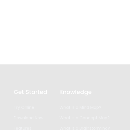
Get Started
Knowledge
Try Online
What is a Mind Map?
Download Now
What is a Concept Map?
Features
What is a Brainstorming?