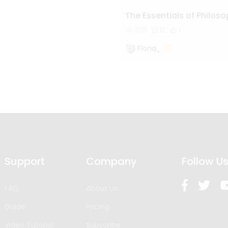
The Essentials of Philos
708
12
1
Fiona_
Support
Company
Follow U
FAQ
About Us
Guide
Pricing
Video Tutorial
Subscribe