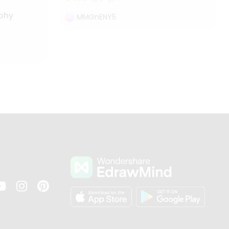
ophy
MMGnENY5
s