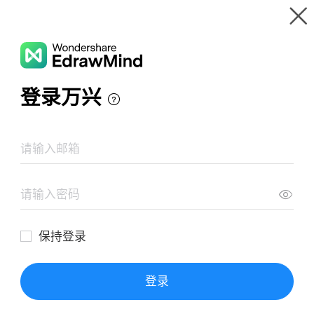
Wondershare EdrawMind
Panoramica del prodotto
Galleria mappe mentale
teoria cinetica dei gas
Risorse
Galleria
Prezzi
Area Download
Login
ACCEDI