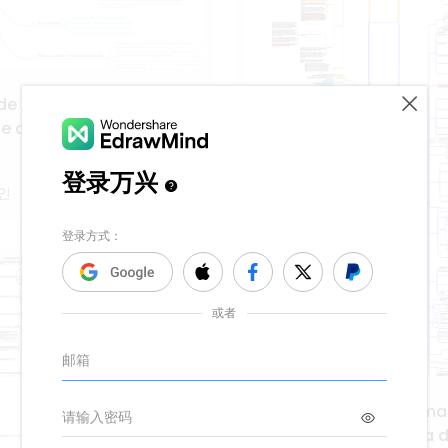
de gerenciamento de
de desenvolvimento de
V5.0
인
Documentos do sistema
sistema de engenharia 