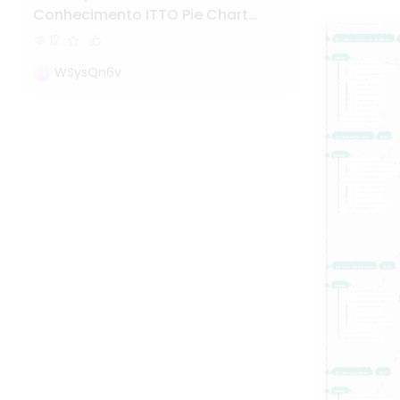
Conhecimento ITTO Pie Chart
Versão Completa Versão Final
12
Tudo em Um
WSysQn6v