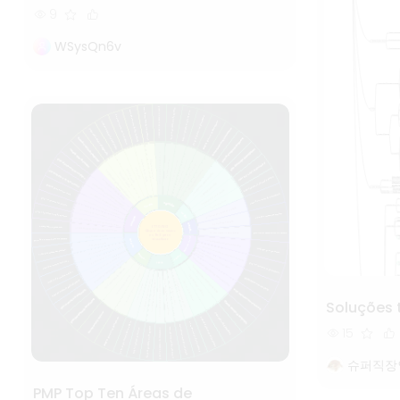
informação (Capítulo 12
9
Gerenciamento de aquisições do
WSysQn6v
projeto)
Soluções 
15
슈퍼직장
PMP Top Ten Áreas de