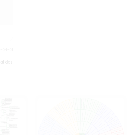
1-04-01
al dos
e