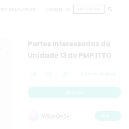
ntro de Download
Conecte-se
FAZER LOGIN
Partes Interessadas da
Unidade 13 do PMP ITTO
Baixar desktop
Duplicar
WSysQn6v
Seguir”,