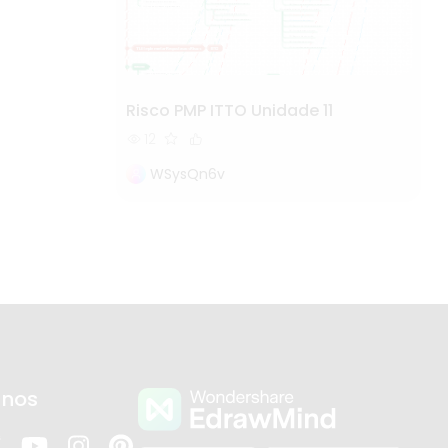
Risco PMP ITTO Unidade 11
12
WSysQn6v
-nos