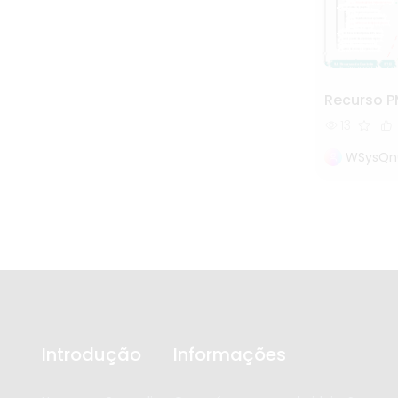
Recurso P
13
WSysQn
Introdução
Informações