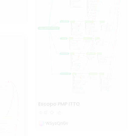
 da China
Escopo PMP ITTO
12
WSysQn6v