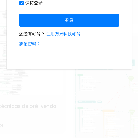
sistemas de construção
12
슈퍼직장인
técnicas de pré-venda
인