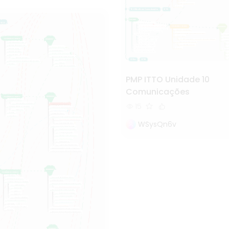
PMP ITTO Unidade 10
Comunicações
15
WSysQn6v