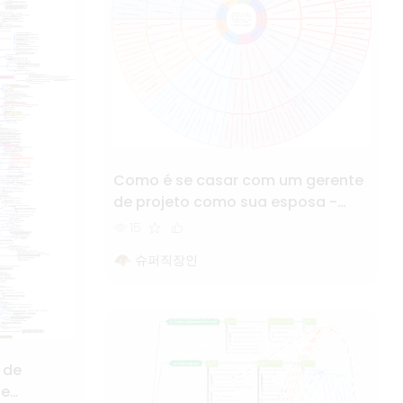
Como é se casar com um gerente
de projeto como sua esposa -
PMO Frontier Original
15
슈퍼직장인
 de
de