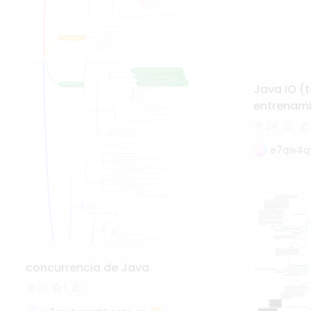
Java IO (t
entrenami
24
e7qw4q
concurrencia de Java
21
1