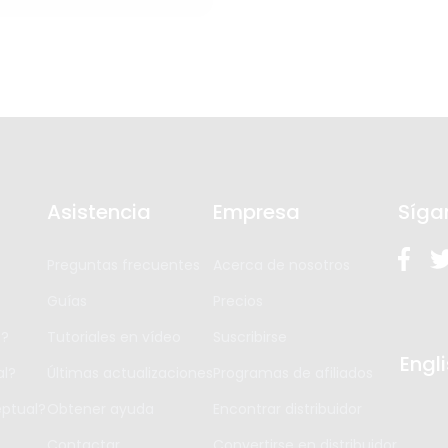
Asistencia
Empresa
Síga
Preguntas frecuentes
Acerca de nosotros
Guías
Precios
s?
Tutoriales en vídeo
Suscribirse
Engl
l?
Últimas actualizaciones
Programas de afiliados
ptual?
Obtener ayuda
Encontrar distribuidor
Contactar
Convertirse en distribuidor