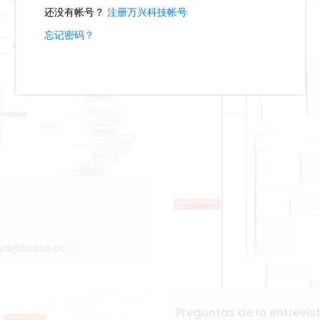
ya@bccto.cc
Preguntas de la entrevi