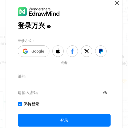
ercera vista previa del
ento de Lan Xu)
Ruta de aprendizaje de
ya@bccto.cc
arquitectos JAVA (serie)
24
e7qw4qya@bccto.cc