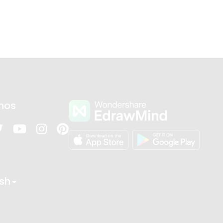
nos
ish