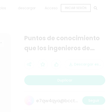
cios
descargar
Acceso
INICIAR SESIÓN
Puntos de conocimiento
que los ingenieros de
Java deben dominar en
Descargar escritori
cada etapa
Duplicar
e7qw4qya@bccto.cc
Seguir