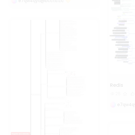
e7qw4qya@bccto.cc
Redis
26
e7qw4q