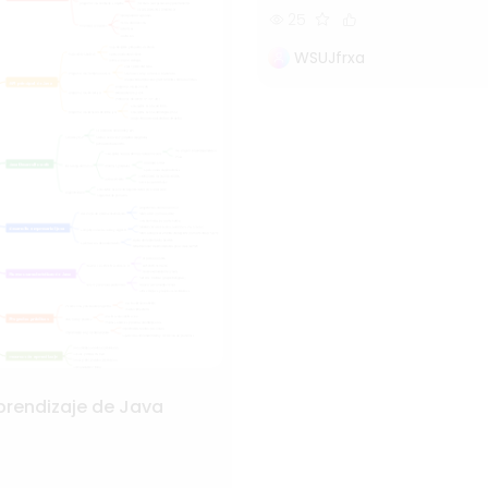
25
WSUJfrxa
prendizaje de Java