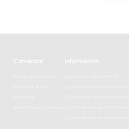
Comenzar
Información
Usar la versión online
¿Qué es un mapa mental?
Descargar ahora
¿Qué es un mapa conceptual?
Funciones
¿Qué es una tormenta de idea
Recorrido por el producto
¿Cómo se crea un mapa menta
¿Cómo se crea un mapa conce