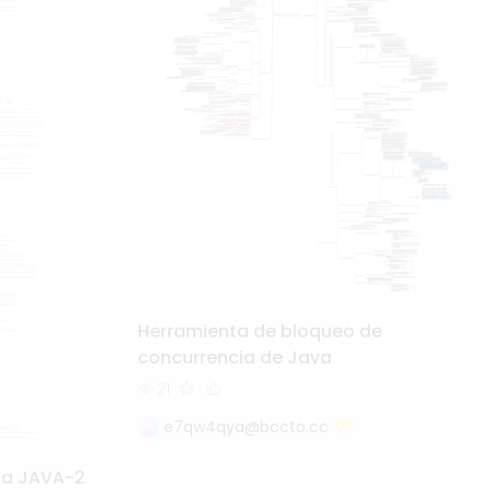
Herramienta de bloqueo de
concurrencia de Java
21
e7qw4qya@bccto.cc
sta JAVA-2