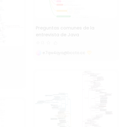
Preguntas comunes de la
entrevista de Java
13
e7qw4qya@bccto.cc