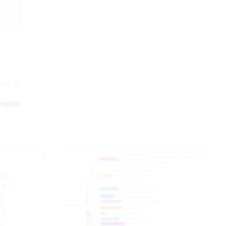
operación de prueba.
4-04-25
miento