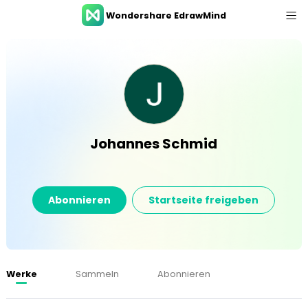
Wondershare EdrawMind
Produkttour
Ressourcen
Galerie
Preise
Johannes Schmid
Download
Anmeldung
Abonnieren
Startseite freigeben
ANMELDEN
Werke
Sammeln
Abonnieren