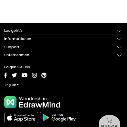
Los geht‘s
Informationen
Online-Version verwenden
Jetzt herunterladen
Support
Was ist eine Mindmap?
Funktionen
Was ist eine Concept-Map?
Unternehmen
Häufig gestellte Fragen
Produkttour
Was ist Brainstorming?
Benutzerhandbücher
Über uns
Folgen Sie uns
Wie erstelle ich eine Mindmap?
Video-Tutorials
Preise
Wie erstelle ich eine Concept-Map?
Neueste Updates
Abonnieren
English
Hilfe erhalten
Affiliate-Programme
Kontaktieren Sie uns
Handelspartner suchen
Handelspartner werden
已加购模板