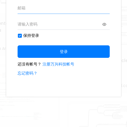
tale della Statistica
a
a Archetto
Mappa Mentale del Nucl
Cellulare
8
marilenavitale5@gmail.