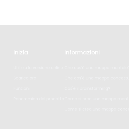
Inizia
Informazioni
Utilizza la versione online
Che cos'è una mappa mentale
Scarica ora
Che cos'è una mappa concettu
Funzioni
Cos'è il brainstorming?
Panoramica del prodotto
Come si crea una mappa ment
Come si crea una mappa conce