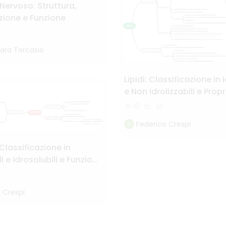
 Nervoso: Struttura,
zione e Funzione
ara Torcasio
Lipidi: Classificazione in I
e Non Idrolizzabili e Prop
10
Federico Crespi
Classificazione in
i e Idrosolubili e Funzioni
e
 Crespi