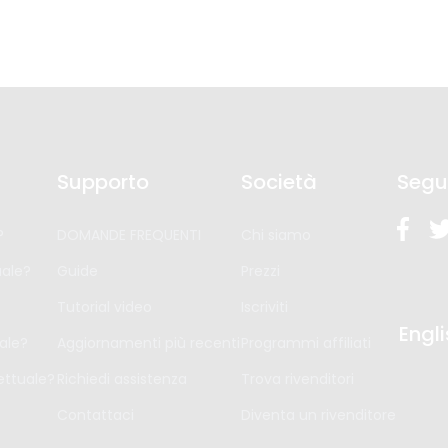
Supporto
Società
Segu
?
DOMANDE FREQUENTI
Chi siamo
ale?
Guide
Prezzi
Tutorial video
Iscriviti
Engl
ale?
Aggiornamenti più recenti
Programmi affiliati
ttuale?
Richiedi assistenza
Trova rivenditori
Contattaci
Diventa un rivenditore