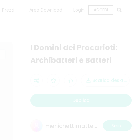
Prezzi
Area Download
Login
ACCEDI
I Domini dei Procarioti:
Archibatteri e Batteri
Scarica desktop
Duplica
menichettimatteo19@gmail.com
Segui