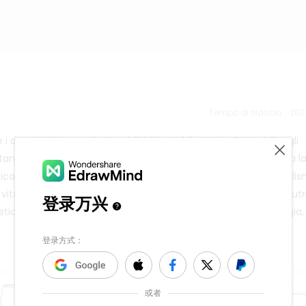
Tempo di rilascio：202
mini dei procarioti, suddivisi in Archibatteri e Batteri. Per gli
nogeni, anaerobi) e la struttura cellulare. Per i Batteri, illustra l
, parete cellulare, capsula), la classificazione (per metaboli
i vita (aerobi, anaerobi, eterotrofi, autotrofi) e le modalità di nut
ci, simbionti). È un template riutilizzabile per lezioni di biologia,