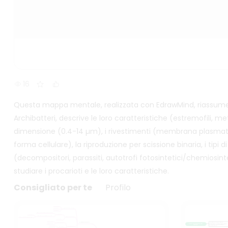
16
Questa mappa mentale, realizzata con EdrawMind, riassume i do
Archibatteri, descrive le loro caratteristiche (estremofili, meta
dimensione (0.4-14 µm), i rivestimenti (membrana plasmatica
forma cellulare), la riproduzione per scissione binaria, i tipi d
(decompositori, parassiti, autotrofi fotosintetici/chemiosinteti
studiare i procarioti e le loro caratteristiche.
Consigliato per te
Profilo