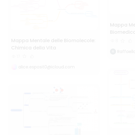
Mappa Men
Biomedic
Mappa Mentale delle Biomolecole:
8
Chimica della Vita
Raffaell
17
alice.esposit0@icloud.com