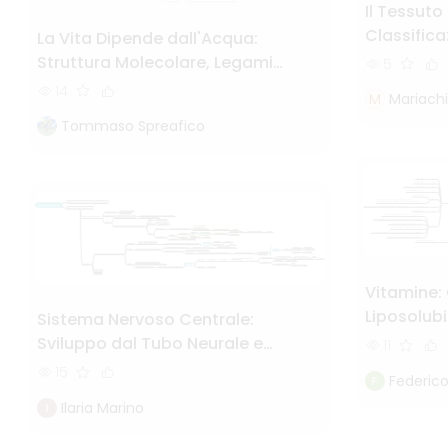
Il Tessuto
Classifica
La Vita Dipende dall'Acqua:
Struttura Molecolare, Legami
5
Chimici e Proprietà Fondamentali
14
M
Mariachi
Tommaso Spreafico
Vitamine: 
Liposolubil
Sistema Nervoso Centrale:
Biologich
Sviluppo dal Tubo Neurale e
11
Organizzazione Strutturale
15
Federico
Ilaria Marino