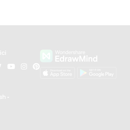
ici
ish