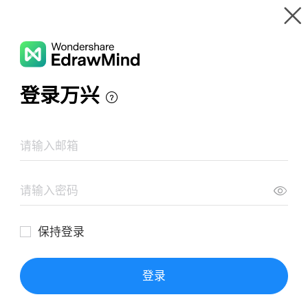
Wondershare EdrawMind
제품 둘러보기
마인드 맵 갤러리
약리학
리소스
갤러리
가격
다운로드
로그인
로그인