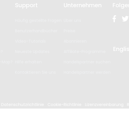
Support
Unternehmen
Folge
Häufig gestellte Fragen
Über uns
Benutzerhandbücher
Preise
Video-Tutorials
Abonnieren
Engli
p?
Neueste Updates
Affiliate-Programme
t-Map?
Hilfe erhalten
Handelspartner suchen
Kontaktieren Sie uns
Handelspartner werden
Datenschutzrichtlinie
Cookie-Richtlinie
Lizenzvereinbarung
R
4
Edrawsoft. Alle Rechte vorbehalten.