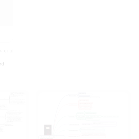
im Rahmen der begrenzten
hundert Jahren erzählt werden.
Ressourcen erreichen oder
übertreffen kann. Dieses
Diagramm bietet einen
umfassenden Überblick über die
8 Komponenten des
Projektmanagementprozesses
und kann als generische
4-01-31
Vorlage verwendet werden.
nd