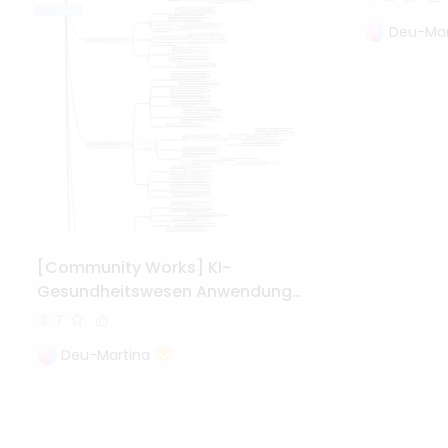
Deu-Mar
[Community Works] KI-
Gesundheitswesen Anwendung
und Zukunft des intelligenten
7
Gesundheitswesens
Deu-Martina