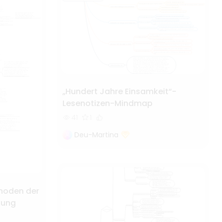
„Hundert Jahre Einsamkeit“-
Lesenotizen-Mindmap
41
1
Deu-Martina
hoden der
hung