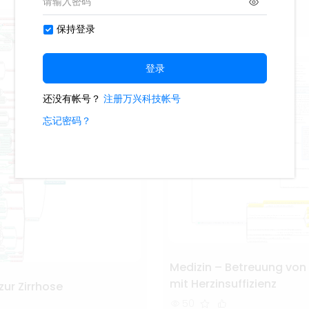
Deu-Martina
Medizin – Betreuung von
mit Herzinsuffizienz
ur Zirrhose
50