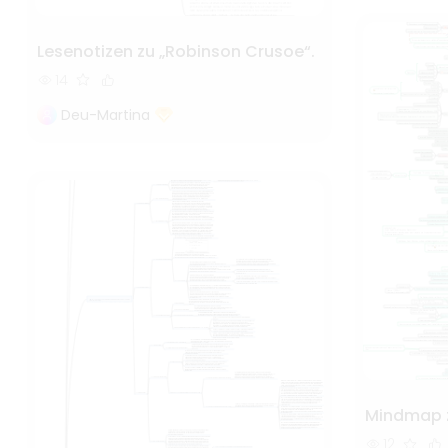
Lesenotizen zu „Robinson Crusoe“.
14
Deu-Martina
Mindmap z
12