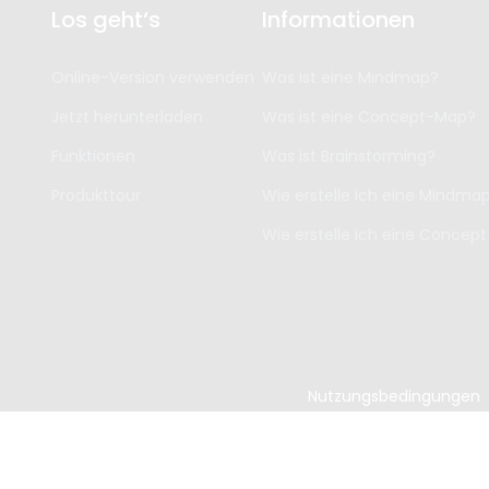
Los geht‘s
Informationen
Online-Version verwenden
Was ist eine Mindmap?
Jetzt herunterladen
Was ist eine Concept-Map?
Funktionen
Was ist Brainstorming?
Produkttour
Wie erstelle ich eine Mindma
Wie erstelle ich eine Concep
Nutzungsbedingungen
Copyright ©
202