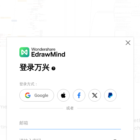
medizin
Grundprinzipien und Met
tina
neuen Arzneimittelforsc
20