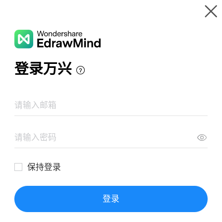
Wondershare EdrawMind
Produkttour
Mindmap-Galerie
7s-Geschwindigkeitsspeichermethode
Ressourcen
Galerie
Preise
Download
Anmeldung
ANMELDEN