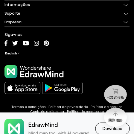
Informações
Use a versão on-line
Baixar agora
Suporte
O que é um mapa de ideias?
Recursos
O que é um mapa de conceitos?
Empresa
Perguntas frequentes
Tour pelo produto
O que é brainstorming?
Guias
Sobre nós
Siga-nos
Como criar um mapa de ideias?
Tutoriais de vídeo
Preço
Como criar um mapa de conceitos?
Atualizações mais recentes
Assinar
English
Obter ajuda
Programa para Afiliadas
Entre em contato conosco
Localizar revendedores
Torne-se um revendedor
已加购模板
Termos e condições
Política de privacidade
Política de cookies
Contrato de licença
Política de reembolso
回到顶部
Copyright ©
2024
Edrawsoft. Todos os direitos reservados.