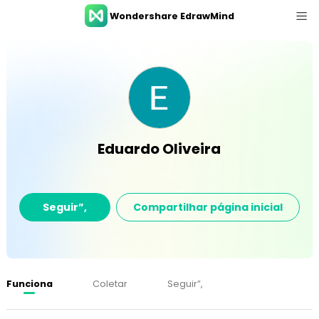
Wondershare EdrawMind
Tour pelo produto
Recursos
Galeria
Preço
Eduardo Oliveira
Centro de Download
Conecte-se
Seguir”,
Compartilhar página inicial
FAZER LOGIN
Funciona
Coletar
Seguir”,