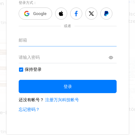
en
Die menschliche Gesells
ihre Entwicklungsgesetz
tina
11
Deu-Martina
lokale Durchblutungsstö
ie-Blut-Mindmap
24
Deu-Martina
tina