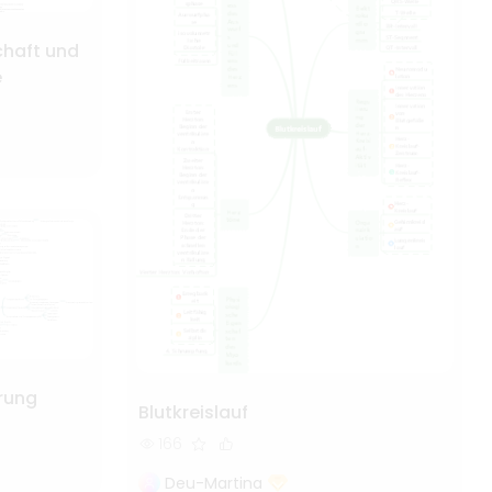
chaft und
e
rung
Blutkreislauf
166
Deu-Martina