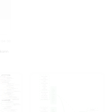
im Rahmen der begrenzten
hundert Jahren erzählt werden.
Ressourcen erreichen oder
übertreffen kann. Dieses
Diagramm bietet einen
umfassenden Überblick über die
8 Komponenten des
Projektmanagementprozesses
und kann als generische
4-04-30
Vorlage verwendet werden.
 kann