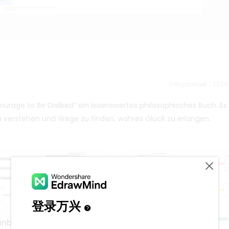
Freigabezeit：202
ourage to Be Disliked“ ein lesenswertes philosophisches Buch. Es
u verstehen und Wege zu finden, wahres Glück zu erlangen.
unbeliebt zu sein“