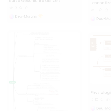
Kurze Geschichte der Zeit
Lesenotiz
10
7
Deu-Martina
Deu-Mar
Physiolog
10
Deu-Mar