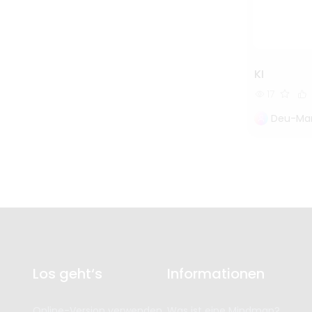
KI
17
Deu-Mar
Los geht‘s
Informationen
Online-Version verwenden
Was ist eine Mindmap?