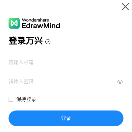
Wondershare EdrawMind
Tour pelo produto
Galeria de mapas mentais
Introdução à Cultura
Recursos
Galeria
Preço
Centro de Download
Conecte-se
FAZER LOGIN