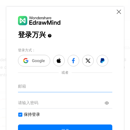
Tempo di rilascio：202
dello di conoscenza, azione e pensiero è un modello teorico di
e la conoscenza, l'azione e la riflessione siano correlate e
emente l'apprendimento o il cambiamento del comportamento.