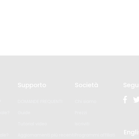
Supporto
Società
Segu
?
DOMANDE FREQUENTI
Chi siamo
ale?
Guide
Prezzi
Tutorial video
Iscriviti
Engl
ale?
Aggiornamenti più recenti
Programmi affiliati