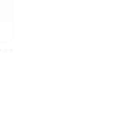
interpersonali e come applicare
la teoria psicologica di Adler
nella vita quotidiana.
4-01-16