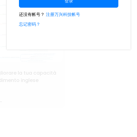
iorare la tua capacità
dimento inglese
_