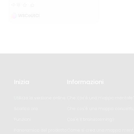
18
WSCoUtCI
Inizia
Informazioni
Utilizza la versione online
Che cos'è una mappa mentale
Scarica ora
Che cos'è una mappa concettu
Funzioni
Cos'è il brainstorming?
Panoramica del prodotto
Come si crea una mappa ment