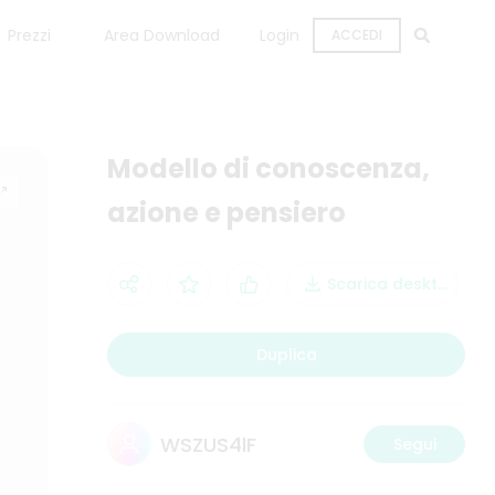
Prezzi
Area Download
Login
ACCEDI
Modello di conoscenza,
azione e pensiero
Scarica desktop
Duplica
WSZUS4lF
Segui