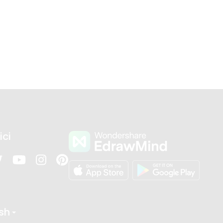
ici
ish