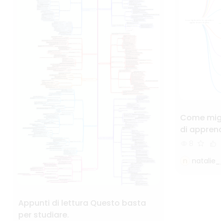
Come migl
di appren
8
n
natalie_
Appunti di lettura Questo basta
per studiare.