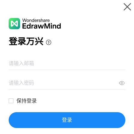
Wondershare EdrawMind
Produkttour
Mindmap-Galerie
Cooperative Language Learning
Ressourcen
Galerie
Preise
Download
Anmeldung
ANMELDEN