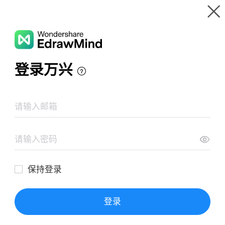
Wondershare EdrawMind
Panoramica del prodotto
Galleria mappe mentale
Tecniche di fattorizzazione
Risorse
Galleria
Prezzi
Area Download
Login
ACCEDI