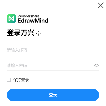
Wondershare EdrawMind
Panoramica del prodotto
Galleria mappe mentale
Azoto e suoi composti
Risorse
Galleria
Prezzi
Area Download
Login
ACCEDI