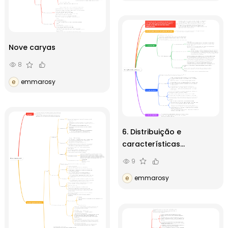
Nove caryas
8
e
emmarosy
6. Distribuição e
características
histológicas das
9
glândulas salivares
e
emmarosy