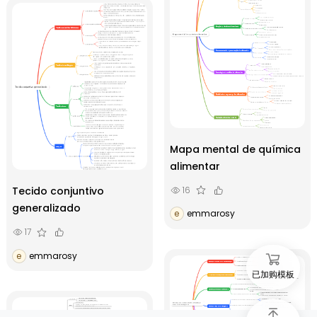
Mapa mental de química
alimentar
16
Tecido conjuntivo
generalizado
e
emmarosy
17
e
emmarosy
已加购模板