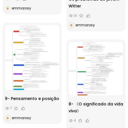
Witter
e
emmarosy
14
e
emmarosy
9- Pensamento e posição
8- 《O significado da vida
7
viva》
e
emmarosy
4