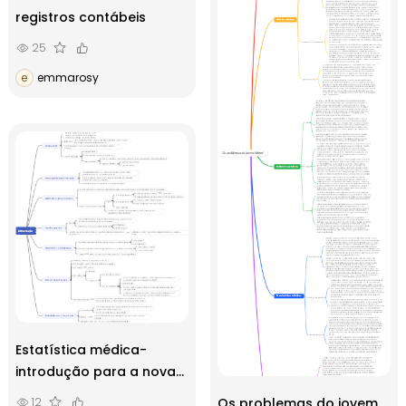
registros contábeis
25
e
emmarosy
Estatística médica-
introdução para a nova
versão do livro
12
Os problemas do jovem