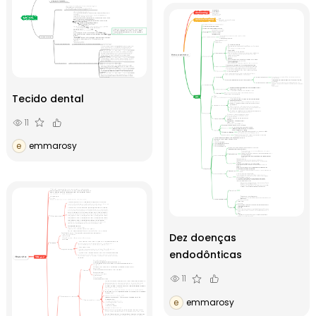
Tecido dental
11
e
emmarosy
Dez doenças
endodônticas
11
e
emmarosy