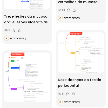
vermelhas da mucosa
oral
18
Treze lesões da mucosa
e
emmarosy
oral e lesões ulcerativas
3
e
emmarosy
Doze doenças do tecido
periodontal
11
e
emmarosy