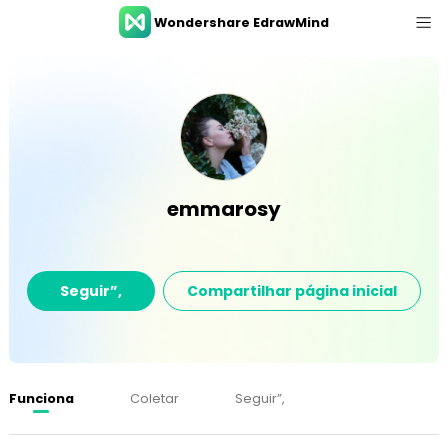
Wondershare EdrawMind
Tour pelo produto
Recursos
Galeria
Preço
emmarosy
Centro de Download
Conecte-se
Seguir”,
Compartilhar página inicial
FAZER LOGIN
Funciona
Coletar
Seguir”,