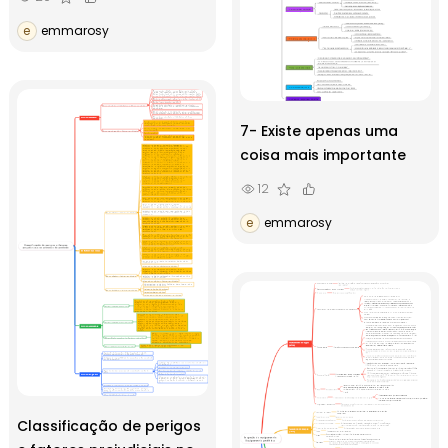
e
emmarosy
7- Existe apenas uma
coisa mais importante
12
e
emmarosy
Classificação de perigos