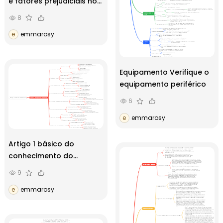
e fatores prejudiciais no
processo de produção
8
e
emmarosy
Equipamento Verifique o
equipamento periférico
6
e
emmarosy
Artigo 1 básico do
conhecimento do
computador
9
e
emmarosy