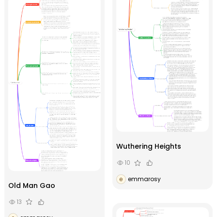
Wuthering Heights
10
e
emmarosy
Old Man Gao
13