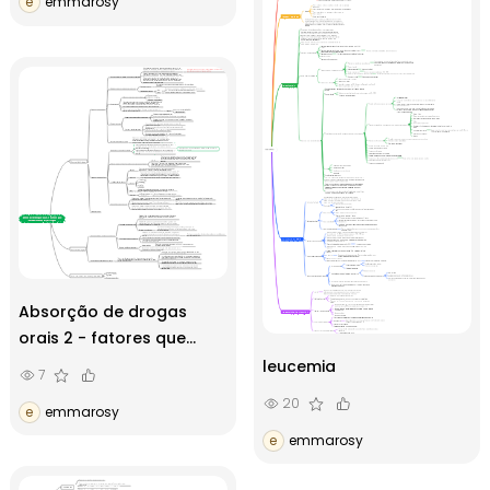
e
emmarosy
Absorção de drogas
orais 2 - fatores que
afetam a absorção de
leucemia
7
drogas
20
e
emmarosy
e
emmarosy