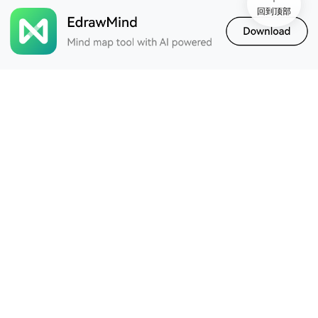
回到顶部
Informações,
conhecimento, literatura
e relações de inteligência
4
e
emmarosy
6- Uma breve história de
hoje as grandes
questões do destino da
humanidade
e
emmarosy