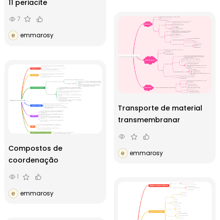
11 periacite
7
e
emmarosy
Transporte de material
transmembranar
Compostos de
e
emmarosy
coordenação
1
e
emmarosy