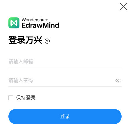
Wondershare EdrawMind
Tour pelo produto
Galeria de mapas mentais
sistema respiratório
Recursos
Galeria
Preço
Centro de Download
Conecte-se
FAZER LOGIN