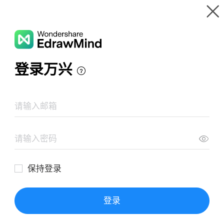
Wondershare EdrawMind
Produkttour
Mindmap-Galerie
Blutsystem-Leukämie
Ressourcen
Galerie
Preise
Download
Anmeldung
ANMELDEN