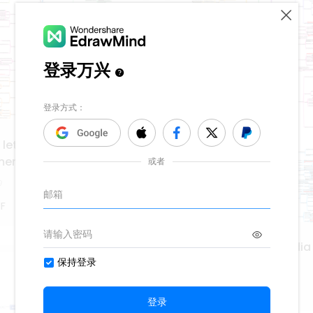
 lettura del Metodo di
ento minimalista.
F
Appunti di lettura Studia
37
WSZUS4lF