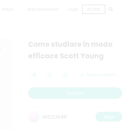
Prezzi
Area Download
Login
ACCEDI
Come studiare in modo
efficace Scott Young
Scarica desktop
Duplica
WSZUS4lF
Segui