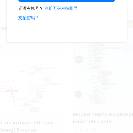
lvere il problema
F
Mappa mentale Come stu
modo efficiente.
iare in modo efficace
 Young) Essenza
12