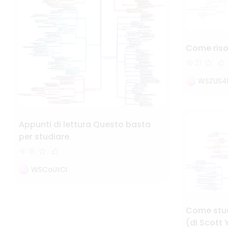
Come riso
21
WSZUS4l
Appunti di lettura Questo basta
per studiare.
18
WSCoUtCI
Come stud
(di Scott