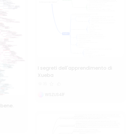
I segreti dell'apprendimento di
Xueba
16
WSZUS4lF
 bene.