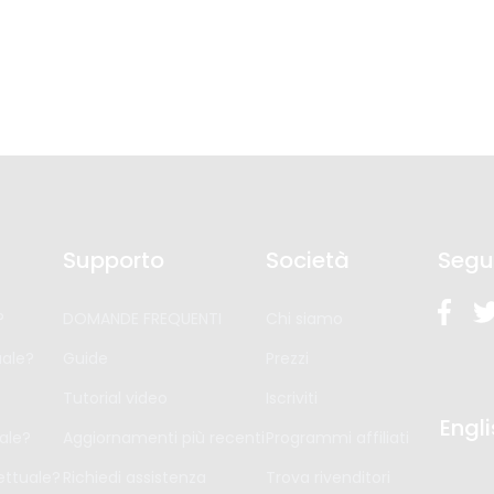
Supporto
Società
Segu
?
DOMANDE FREQUENTI
Chi siamo
ale?
Guide
Prezzi
Tutorial video
Iscriviti
Engl
ale?
Aggiornamenti più recenti
Programmi affiliati
ttuale?
Richiedi assistenza
Trova rivenditori