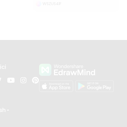
WSZUS4lF
ici
ish