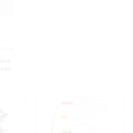
interpersonali e come applicare
la teoria psicologica di Adler
nella vita quotidiana.
4-02-15
ia di
to per