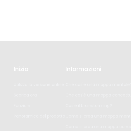
Inizia
Informazioni
Utilizza la versione online
Che cos'è una mappa mentale
Scarica ora
Che cos'è una mappa concettu
Funzioni
Cos'è il brainstorming?
Panoramica del prodotto
Come si crea una mappa ment
Come si crea una mappa conce